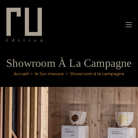
Showroom À La Campagne
Accueil
>
le Sur-mesure
>
Showroom à la campagne